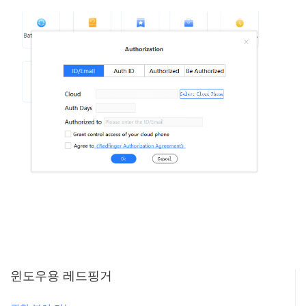
윈도우용 레드핑거